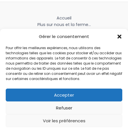
Accueil
Plus sur nous et la ferme…
Contactez-nous et trouvez la ferme
Gérer le consentement
Livraison et tarifs
Livraison Locale
Pour offrir les meilleures expériences, nous utilisons des
Mon Compte
technologies telles que les cookies pour stocker et/ou accéder aux
Mon Panier
informations des appareils. Le fait de consentir à ces technologies
nous permettra de traiter des données telles que le comportement
Politique de cookies (UE)
de navigation ou les ID uniques sur ce site. Le fait de ne pas
Mentions légales
consentir ou de retirer son consentement peut avoir un effet négatif
Conditions Générales de Vente
sur certaines caractéristiques et fonctions.
Politique de retour
Accepter
Refuser
Voir les préférences
Copyright © 2026 Champignons Coussacois | Powered by