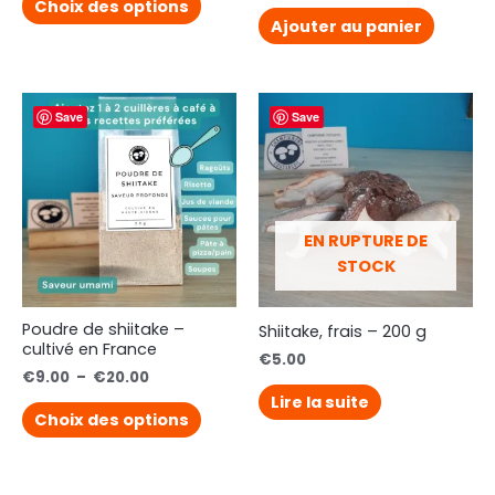
Choix des options
Ajouter au panier
Save
Save
EN RUPTURE DE
STOCK
Poudre de shiitake –
Shiitake, frais – 200 g
cultivé en France
€
5.00
€
9.00
–
€
20.00
Lire la suite
Choix des options