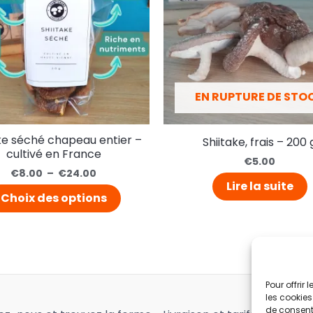
EN RUPTURE DE STO
ke séché chapeau entier –
Shiitake, frais – 200 
cultivé en France
€
5.00
€
8.00
–
€
24.00
Lire la suite
Choix des options
Pour offrir
les cookies
de consenti