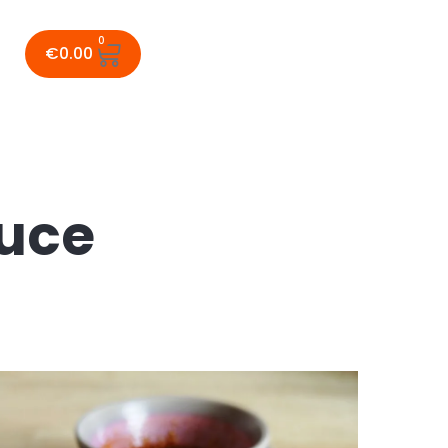
0
€
0.00
auce