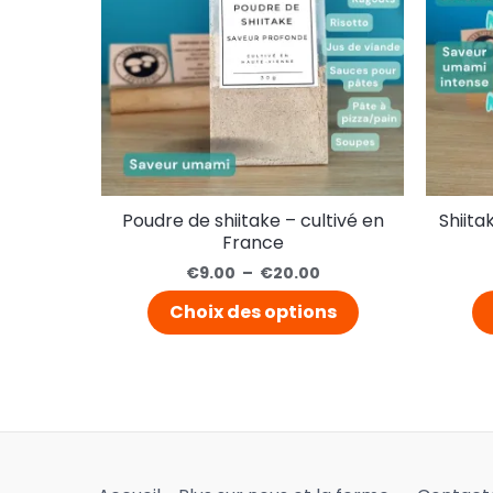
Poudre de shiitake – cultivé en
Shiita
France
€
9.00
–
€
20.00
Choix des options