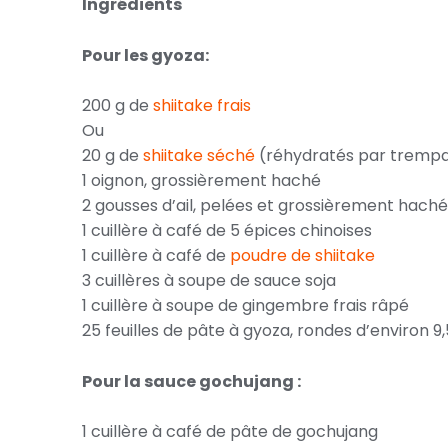
Ingrédients
Pour les gyoza:
200 g de
shiitake frais
Ou
20 g de
shiitake séché
(réhydratés par trempa
1 oignon, grossièrement haché
2 gousses d’ail, pelées et grossièrement hach
1 cuillère à café de 5 épices chinoises
1 cuillère à café de
poudre de shiitake
3 cuillères à soupe de sauce soja
1 cuillère à soupe de gingembre frais râpé
25 feuilles de pâte à gyoza, rondes d’environ
Pour la sauce gochujang :
1 cuillère à café de pâte de gochujang